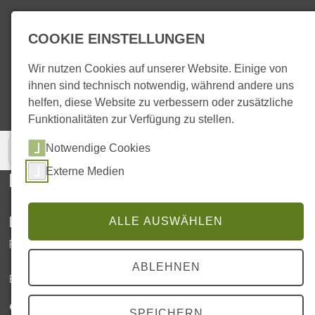
COOKIE EINSTELLUNGEN
Wir nutzen Cookies auf unserer Website. Einige von
ihnen sind technisch notwendig, während andere uns
helfen, diese Website zu verbessern oder zusätzliche
Funktionalitäten zur Verfügung zu stellen.
Notwendige Cookies
Externe Medien
Damen
Leistungen und Preise
ALLE AUSWÄHLEN
Preis nach Aufwand und Technik
ABLEHNEN
Beratung, Schnitt und Frisur beim
60,00
Chef*in
€
SPEICHERN