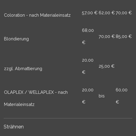
57,00 €
62,00 €
70,00 €
Coloration - nach Materialeinsatz
EXTERNE MEDIEN
68,00
Um Inhalte von Videoplattformen und Social Media
70,00 €
85,00 €
Blondierung
Plattformen anzeigen zu können, werden von
€
diesen externen Medien Cookies gesetzt.
20,00
YouTube
25,00 €
zzgl. Abmattierung
€
Vimeo
20,00
60,00
OLAPLEX / WELLAPLEX - nach
bis
€
€
Materialeinsatz
Strähnen